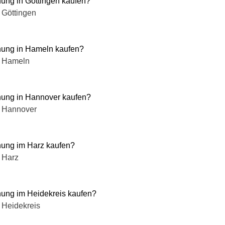
ung in Göttingen kaufen?
 Göttingen
nung in Hameln kaufen?
n Hameln
nung in Hannover kaufen?
 Hannover
ung im Harz kaufen?
 Harz
ung im Heidekreis kaufen?
 Heidekreis