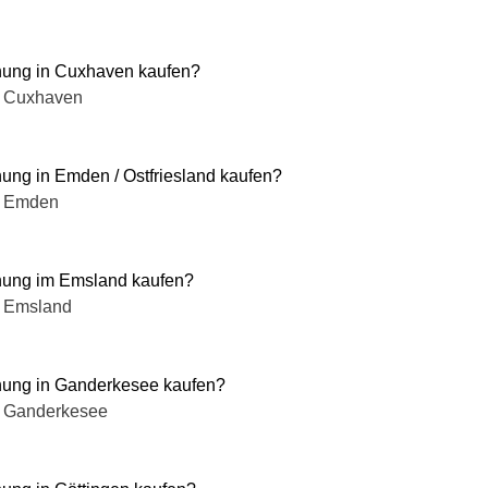
nung in Cuxhaven kaufen?
n Cuxhaven
ung in Emden / Ostfriesland kaufen?
n Emden
nung im Emsland kaufen?
n Emsland
nung in Ganderkesee kaufen?
n Ganderkesee