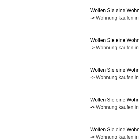
Wollen Sie eine Wohn
->
Wohnung kaufen in
Wollen Sie eine Woh
->
Wohnung kaufen in
Wollen Sie eine Wohn
->
Wohnung kaufen in
Wollen Sie eine Wohn
->
Wohnung kaufen in
Wollen Sie eine Wohn
->
Wohnung kaufen in