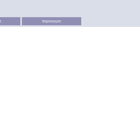
z
Impressum