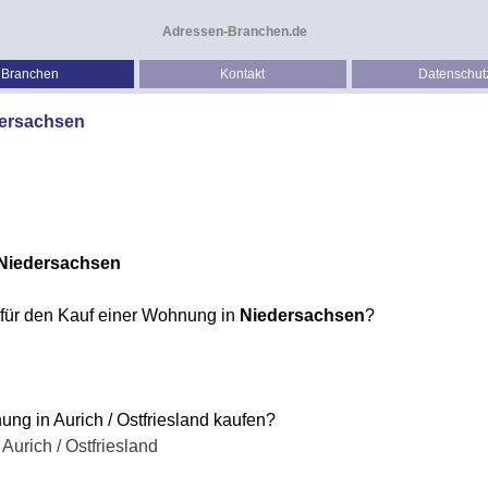
Adressen-Branchen.de
Branchen
Kontakt
Datenschut
ersachsen
Niedersachsen
h für den Kauf einer Wohnung in
Niedersachsen
?
ng in Aurich / Ostfriesland kaufen?
urich / Ostfriesland