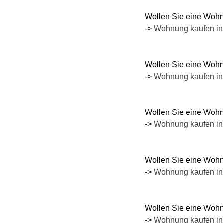
Wollen Sie eine Woh
->
Wohnung kaufen in
Wollen Sie eine Woh
->
Wohnung kaufen i
Wollen Sie eine Woh
->
Wohnung kaufen in
Wollen Sie eine Wohn
->
Wohnung kaufen in
Wollen Sie eine Wohn
->
Wohnung kaufen in